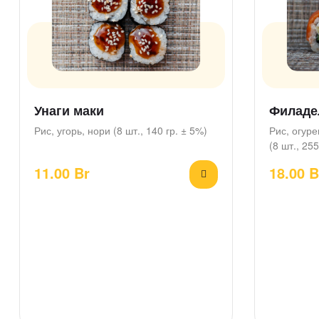
Унаги маки
Филаде
Рис, угорь, нори (8 шт., 140 гр. ± 5%)
Рис, огуре
(8 шт., 255
11.00
Br
18.00
B