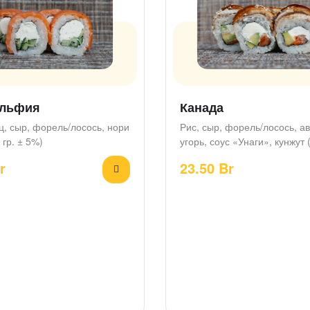
льфия
Канада
ц, сыр, форель/лосось, нори
Рис, сыр, форель/лосось, а
 гр. ± 5%)
угорь, соус «Унаги», кунжут 
гр. ± 5%)
r
23.50
Br