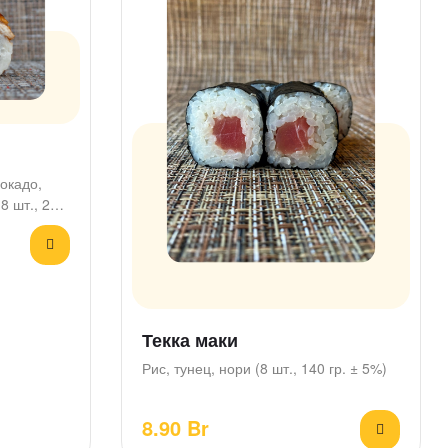
вокадо,
(8 шт., 295
Текка маки
Рис, тунец, нори (8 шт., 140 гр. ± 5%)
8.90
Br