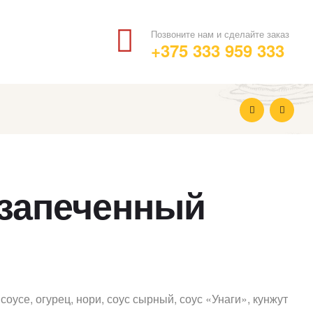
Позвоните нам и сделайте заказ
+375 333 959 333
13.50
Br
(запеченный
14.00
Br
соусе, огурец, нори, соус сырный, соус «Унаги», кунжут