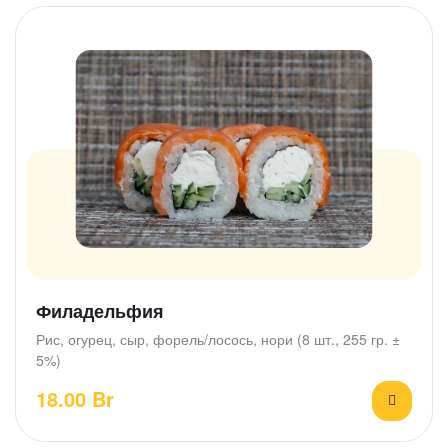
Филадельфия
Рис, огурец, сыр, форель/лосось, нори (8 шт., 255 гр. ±
5%)
18.00
Br