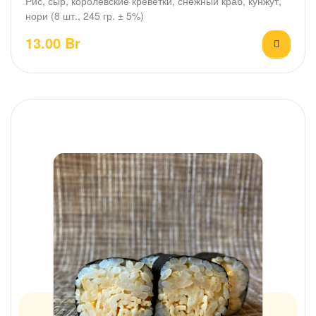
Рис, сыр, королевские креветки, снежный краб, кунжут,
нори (8 шт., 245 гр. ± 5%)
13.00
Br